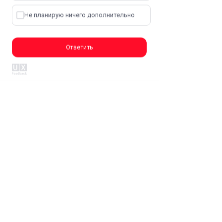
Не планирую ничего дополнительно
Работает на API 2ГИС
Открыть в 2ГИС
Лицензионное соглашение
Ответить
Преимущества
1
Зеленая часть Девяткино с видами
на реку Охту
2
Безопасный закрытый двор с
видеонаблюдением
3
Места для хранения колясок и
велосипедов
Недвижимость в
Санкт-Петербурге