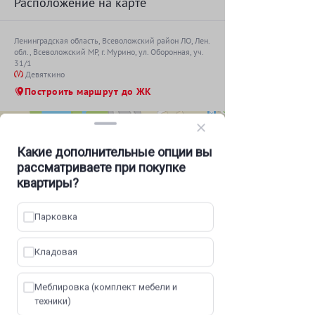
Расположение на карте
Ленинградская область,
Всеволожский район ЛО
, Лен.
обл., Всеволожский МР, г. Мурино, ул. Оборонная, уч.
31/1
Девяткино
Построить маршрут до ЖК
Какие дополнительные опции вы
рассматриваете при покупке
квартиры?
Парковка
1
Кладовая
Меблировка (комплект мебели и
техники)