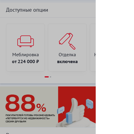
Доступные опции
Этаж
19 / 20
Тип санузла
два санузла
Тип балкона
балкон
Меблировка
Отделка
Юрист онлайн
от 224 000 ₽
включена