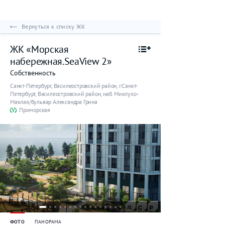
Вернуться к списку ЖК
ЖК «Морская
набережная.SeaView 2»
Собственность
Санкт-Петербург,
Василеостровский район
, г.Санкт-
Петербург, Василеостровский район, наб. Миклухо-
Маклая/бульвар Александра Грина
Приморская
ФОТО
ПАНОРАМА