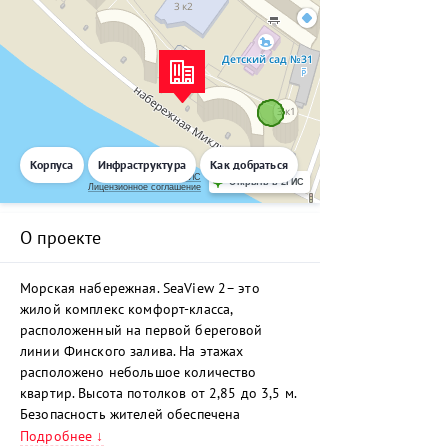
Корпуса
Инфраструктура
Как добраться
Работает на API 2ГИС
Открыть в 2ГИС
Лицензионное соглашение
О проекте
Морская набережная. SeaView 2– это
жилой комплекс комфорт-класса,
расположенный на первой береговой
линии Финского залива. На этажах
расположено небольшое количество
квартир. Высота потолков от 2,85 до 3,5 м.
Безопасность жителей обеспечена
круглосуточным видеонаблюдением, а
Подробнее ↓