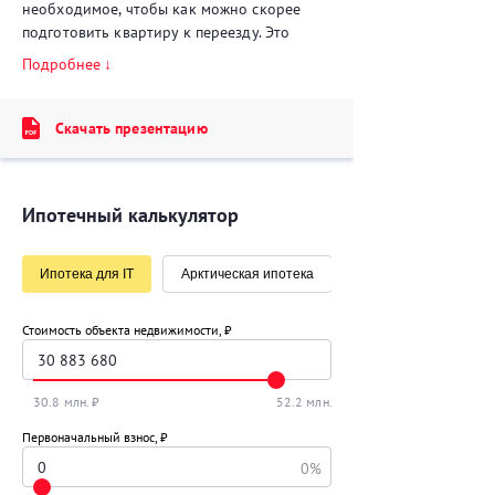
необходимое, чтобы как можно скорее
подготовить квартиру к переезду. Это
решение для тех, кто не готов тратить
Подробнее
время на поездки по магазинам и
разработку дизайна. В комплектацию
включена корпусная и мягкая мебель,
Скачать презентацию
бытовая техника.
Ипотечный калькулятор
Ипотека для IT
Арктическая ипотека
Стоимость объекта недвижимости, ₽
30.8 млн. ₽
52.2 млн. ₽
Первоначальный взнос, ₽
0%